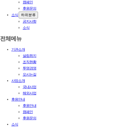
캠페인
후원문의
소식
하위분류
공지사항
소식
전체메뉴
기관소개
설립취지
조직현황
투명경영
오시는길
사업소개
국내사업
해외사업
후원안내
후원안내
캠페인
후원문의
소식