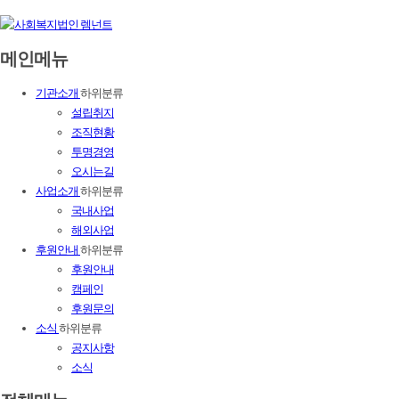
메인메뉴
기관소개
하위분류
설립취지
조직현황
투명경영
오시는길
사업소개
하위분류
국내사업
해외사업
후원안내
하위분류
후원안내
캠페인
후원문의
소식
하위분류
공지사항
소식