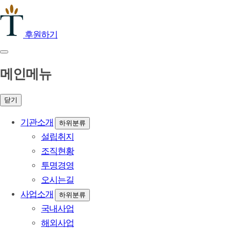
후원하기
메인메뉴
닫기
기관소개
하위분류
설립취지
조직현황
투명경영
오시는길
사업소개
하위분류
국내사업
해외사업