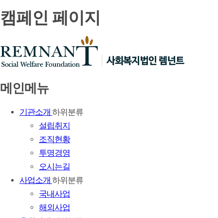
캠페인 페이지
메인메뉴
기관소개
하위분류
설립취지
조직현황
투명경영
오시는길
사업소개
하위분류
국내사업
해외사업